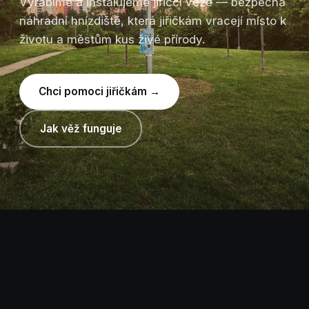
Vyrábíme a instalujeme jiřiččí věže — bezpečná
náhradní hnízdiště, která jiřičkám vracejí místo k
životu a městům kus živé přírody.
Chci pomoci jiřičkám →
Jak věž funguje
NÁŠ PRODUKT
Každá věž je malý