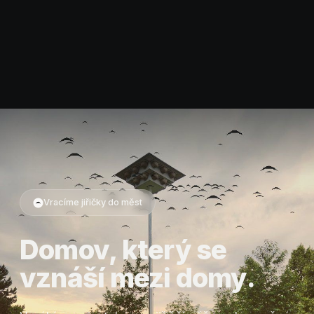
Vracíme jiřičky do měst
Domov, který se
vznáší mezi domy.