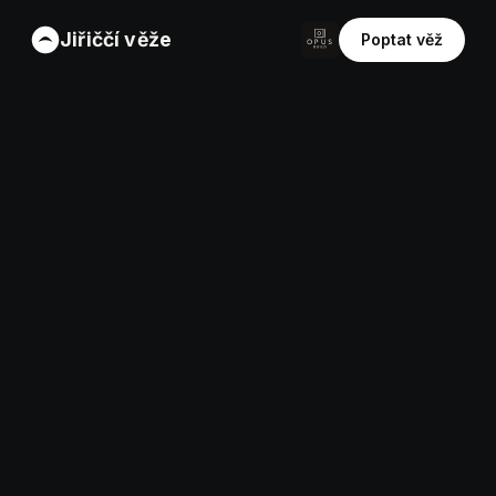
Jiřiččí věže
Poptat věž