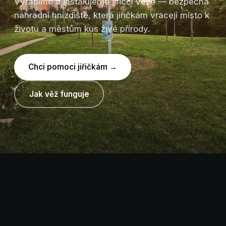
Vyrábíme a instalujeme jiřiččí věže — bezpečná
náhradní hnízdiště, která jiřičkám vracejí místo k
životu a městům kus živé přírody.
Chci pomoci jiřičkám →
Jak věž funguje
NÁŠ PRODUKT
Každá věž je malý