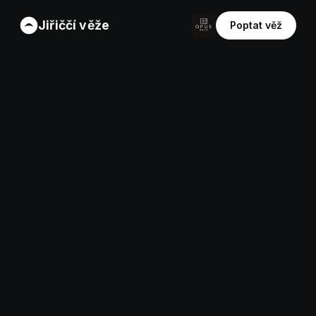
Jiřiččí věže
Poptat věž