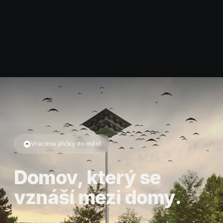
Vracíme jiřičky do měst
Domov, který se
vznáší mezi domy.