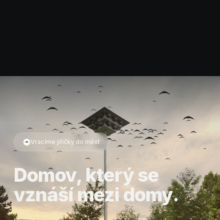
Vracíme jiřičky do měst
Domov, který se
vznáší mezi domy.