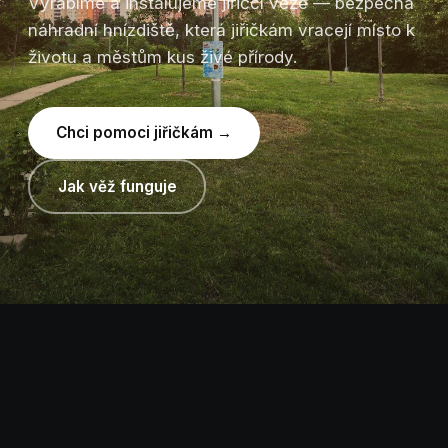
Vyrábíme a instalujeme jiřiččí věže — bezpečná
náhradní hnízdiště, která jiřičkám vracejí místo k
životu a městům kus živé přírody.
Chci pomoci jiřičkám →
Jak věž funguje
NÁŠ PRODUKT
Každá věž je malý