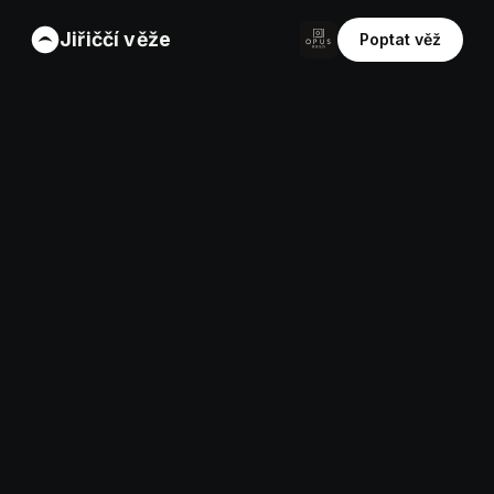
Jiřiččí věže
Poptat věž