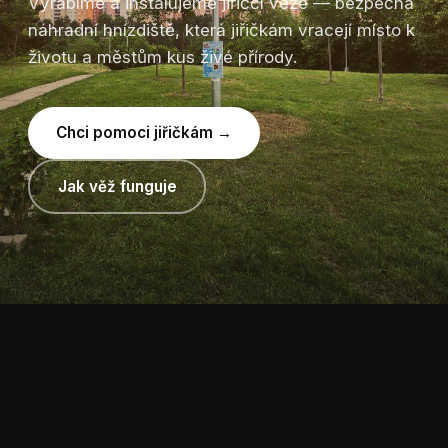
Vyrábíme a instalujeme jiřiččí věže — bezpečná
náhradní hnízdiště, která jiřičkám vracejí místo k
životu a městům kus živé přírody.
Chci pomoci jiřičkám →
Jak věž funguje
NÁŠ PRODUKT
Každá věž je malý