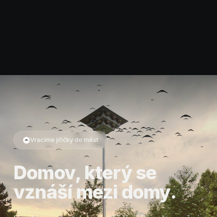
Vracíme jiřičky do měst
Domov, který se
vznáší mezi domy.