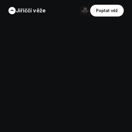
Jiřiččí věže
Poptat věž