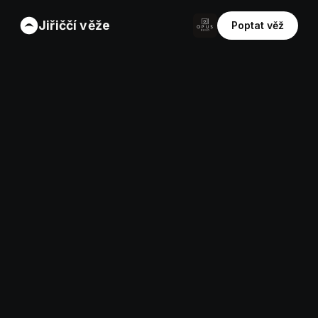
Jiřiččí věže
Poptat věž