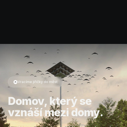
Vracíme jiřičky do měst
Domov, který se
vznáší mezi domy.