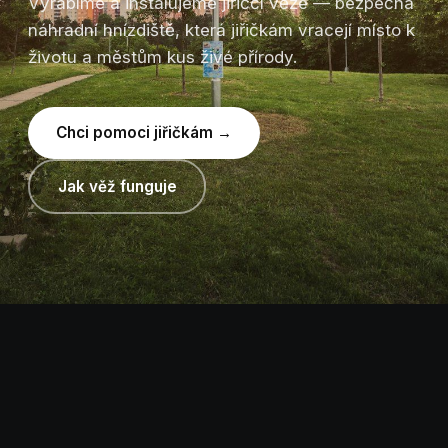
Vyrábíme a instalujeme jiřiččí věže — bezpečná
náhradní hnízdiště, která jiřičkám vracejí místo k
životu a městům kus živé přírody.
Chci pomoci jiřičkám →
Jak věž funguje
NÁŠ PRODUKT
Každá věž je malý